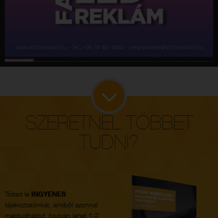
SZERETNÉL TÖBBET
TUDNI?
Töltsd le
INGYENES
tájékoztatónkat, amiből azonnal
megtudhatod, hogyan lehet 1-2