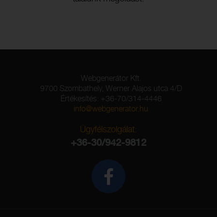
Webgenerátor Kft.
9700 Szombathely, Werner Alajos utca 4/D
Értékesítés: +36-70/314-4446
info@webgenerator.hu
Ügyfélszolgálat:
+36-30/942-9812