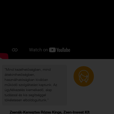
"Mind kezelhetőségben, mind
áttekinthetőségben,
használhatóságban kiválóan
működő szolgáltatást kaptunk. Az
ügyfélkezelés kiemelkedő, alap
tudással és kis segítséggel
tökéletesen elboldogultunk."
Zsenák-Keresztes Rózsa Kinga, Zsen-Inwest Kft