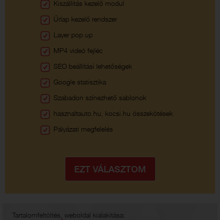
Kiszállítás kezelő modul
Űrlap kezelő rendszer
Layer pop up
MP4 videó fejléc
SEO beállítási lehetőségek
Google statisztika
Szabadon színezhető sablonok
hasznaltauto.hu, kocsi.hu összekötések
Pályázati megfelelés
Tartalomfeltöltés, weboldal kialakítása: