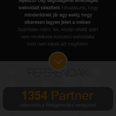
fejlesztő cég segítségével lehetséges
e
weboldalt készíteni.
Hitvallásunk, hogy
ny
mindenkinek jár egy esély, hogy
sikeresen legyen jelen a weben
.
Számtalan mikro, kis, közép vállalat azért
nem rendelkezik korszerű weboldallal,
mert nem képes azt megfizetni.
REFERENCIÁK
1354
Partner
választotta a Webgenerátor rendszerét