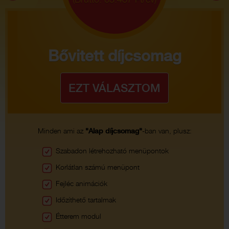
(Bruttó: 63.487 Ft/év)
Bővitett díjcsomag
Minden ami az
"Alap díjcsomag"
-ban van, plusz:
Szabadon létrehozható menüpontok
Korlátlan számú menüpont
Fejléc animációk
Időzíthető tartalmak
Étterem modul