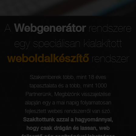
A
Webgenerátor
rendszere
egy speciálisan kialakított
weboldalkészítő
rendszer
Szakemberek több, mint 18 éves
Rend
tapasztalata és a több, mint 1000
a
Partnerünk, Megbízónk visszajelzése
alapján egy a mai napig folyamatosan
önko
fejlesztett webes rendszerről van szó.
r
Szakítottunk azzal a hagyománnyal,
we
hogy csak drágán és lassan, web
köve