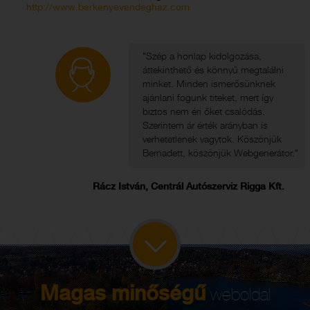
http://www.berkenyevendeghaz.com
"Szép a honlap kidolgozása,
áttekinthető és könnyű megtalálni
minket. Minden ismerősünknek
ajánlani fogunk titeket, mert így
biztos nem éri őket csalódás.
Szerintem ár érték arányban is
verhetetlenek vagytok. Köszönjük
Bernadett, köszönjük Webgenerátor."
Rácz István, Centrál Autószerviz Rigga Kft.
Magas minőségű
weboldal