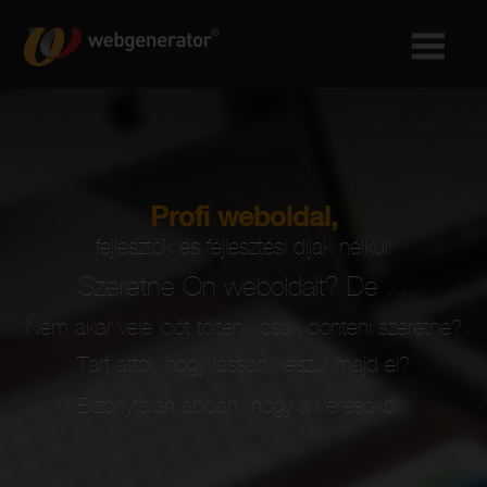
Profi weboldal,
fejlesztők és fejlesztési díjak nélkül!
Szeretne Ön weboldalt? De ...
Nem akar vele időt tölteni, csak dönteni szeretne?
Tart attól, hogy lassan készül majd el?
Bizonytalan abban, hogy a keresőkben van-e esélye
megfelelő poz
|