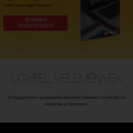
napon belül saját honlapod.
KÉREM A
TÁJÉKOZTATÓT
ÜGYFÉL VÉLEMÉNYEK
A Webgenerátor rendszerének előnyeiről hitelesebb ha helyettünk
beszélnek a Partnereink.