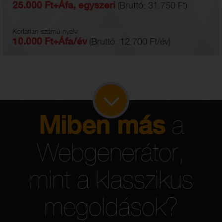
25.000 Ft+Áfa, egyszeri
(Bruttó: 31.750 Ft)
Korlátlan számú nyelv:
10.000 Ft+Áfa/év
(Bruttó: 12.700 Ft/év)
Miben más
a
Webgenerátor,
mint a klasszikus
megoldások?